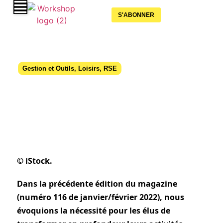
S'ABONNER
Gestion et Outils
,
Loisirs
,
RSE
10 idées pour rendre vos activités plus
écologiques
01 juillet 2022
© iStock.
Dans la précédente édition du magazine
(numéro 116 de janvier/février 2022), nous
évoquions la nécessité pour les élus de