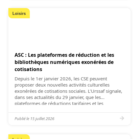
Loisirs
ASC : Les plateformes de réduction et les
bibliothèques numériques exonérées de
cotisations
Depuis le 1er janvier 2026, les CSE peuvent
proposer deux nouvelles activités culturelles
exonérées de cotisations sociales. L’Urssaf signale,
dans ses actualités du 29 janvier, que les
plateformes de réductions tarifaires et les
abonnements à une bibliothèque numérique sont
désormais exonérés de cotisations. Maintenant
Publié le
15 juillet 2026
logées à la même enseigne que les cartes de
réduction, les […]