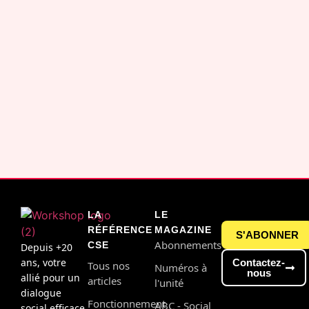
LA
LE
RÉFÉRENCE
MAGAZINE
S'ABONNER
Abonnements
CSE
Depuis +20
ans, votre
Contactez-
Tous nos
Numéros à
nous
allié pour un
articles
l'unité
dialogue
Fonctionnement
ABC - Social
social efficace