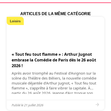
ARTICLES DE LA MÊME CATÉGORIE
Loisirs
« Tout feu tout flamme » : Arthur Jugnot
embrase la Comédie de Paris dès le 26 août
2026 !
Après avoir triomphé au Festival d’Avignon sur la
scène du Théâtre des Béliers, la nouvelle comédie
musicale déjantée d’Arthur Jugnot, « Tout feu tout
flamme », s’apprête à faire vibrer la capitale. À
partir du 26 août 2026, Jeanne d’Arc troque son
armure pour des claquettes et investit la scène de
la Comédie de Paris pour […]
Publié le
21 juillet 2026