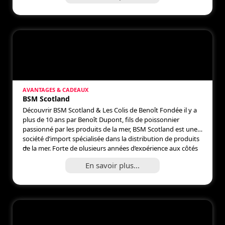
AVANTAGES & CADEAUX
BSM Scotland
Découvrir BSM Scotland & Les Colis de Benoît Fondée il y a
plus de 10 ans par Benoît Dupont, fils de poissonnier
passionné par les produits de la mer, BSM Scotland est une
société d’import spécialisée dans la distribution de produits
...
de la mer. Forte de plusieurs années d’expérience aux côtés
des CSE, l’entreprise s’est […]
En savoir plus...