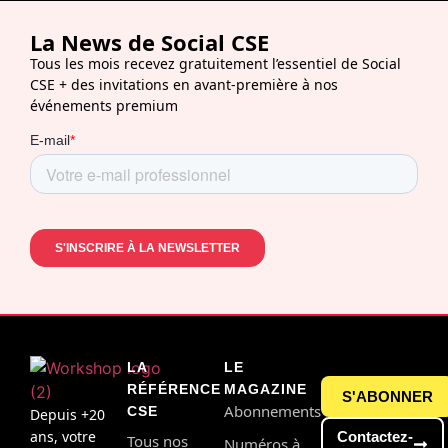
La News de Social CSE
Tous les mois recevez gratuitement l’essentiel de Social
CSE + des invitations en avant-première à nos
événements premium
LA
LE
RÉFÉRENCE
MAGAZINE
S'ABONNER
Abonnements
CSE
Depuis +20
ans, votre
Contactez-
Tous nos
Numéros à