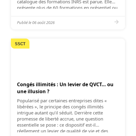
catalogue des formations INRS est parue. Elle
présente plus de 60 formations en présentiel ou
en distanciel. L’INRS a pour objectif d’intégrer la
prévention des risques professionnels […]
Publié le
06 août 2026
SSCT
Congés illimités : Un levier de QVCT… ou
une illusion ?
Popularisé par certaines entreprises dites «
libérées », le principe des congés illimités
intrigue autant qu’il séduit. Derrière cette
promesse de liberté accrue, une question
essentielle se pose : ce dispositif est-il
réellement un levier de qualité de vie et des