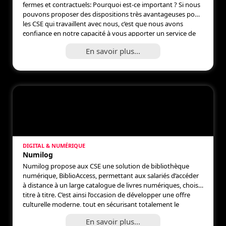
fermes et contractuels: Pourquoi est-ce important ? Si nous
pouvons proposer des dispositions très avantageuses pour
les CSE qui travaillent avec nous, c’est que nous avons
...
confiance en notre capacité à vous apporter un service de
qualité sur la longue durée. Plutôt qu’une usine qui prétend
En savoir plus...
traiter […]
DIGITAL & NUMÉRIQUE
Numilog
Numilog propose aux CSE une solution de bibliothèque
numérique, BiblioAccess, permettant aux salariés d’accéder
à distance à un large catalogue de livres numériques, choisis
titre à titre. C’est ainsi l’occasion de développer une offre
...
culturelle moderne, tout en sécurisant totalement le
traitement social et fiscal.
En savoir plus...