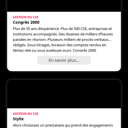
GESTION DU CSE
Congrès 2000
Plus de 35 ans d’expérience. Plus de 500 CSE, entreprises et
institutions accompagnés. Des dizaines de milliers d’heures
passées en réunion. Plusieurs milliers de procès-verbaux
rédigés. Sous-titrages, livraison des comptes rendus en
...
temps réel ou sous quelques jours, Congrès 2000
accompagne les acteurs du dialogue social depuis 1989.
En savoir plus...
Pourquoi Congrès 2000 ? Externaliser la rédaction […]
GESTION DU CSE
Stylix
Alors choisissez un prestataire qui prend des engagements