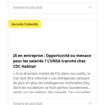
conditions de travail (QVCT) ? Le dispositif des
congés illimités s’inscrit dans une philosophie
Publié le
05 août 2026
[…]
Accords Collectifs
IA en entreprise : Opportunité ou menace
pour les salariés ? L’UNSA tranche chez
CDC Habitat
« Si la direction instille de l’IA dans nos outils, le
CSE doit être informé » Les entreprises utilisent
de plus en plus les intelligences artificielles (IA),
dont les incidences se font parfois lourdement
sentir sur les métiers des salariés. Ces nouvelles
technologies devraient logiquement faire l’objet
d’une consultation du CSE, mais les directions
Publié le
04 août 2026