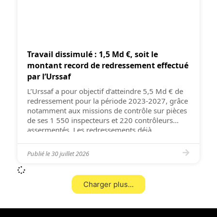
Travail dissimulé : 1,5 Md €, soit le
montant record de redressement effectué
par l’Urssaf
L’Urssaf a pour objectif d’atteindre 5,5 Md € de
redressement pour la période 2023-2027, grâce
notamment aux missions de contrôle sur pièces
de ses 1 550 inspecteurs et 220 contrôleurs
assermentés. Les redressements déjà
enregistrés sur les trois premières années
s’élèvent à 4,3 Md €, avec un montant moyen
Publié le
30 juillet 2026
annuel double de celui observé sur […]
Charger plus...