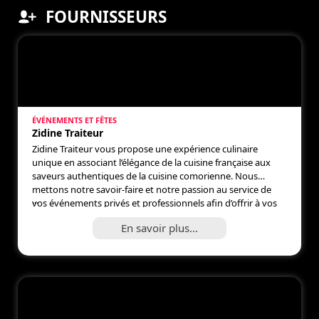
FOURNISSEURS
ÉVÉNEMENTS ET FÊTES
Zidine Traiteur
Zidine Traiteur vous propose une expérience culinaire
unique en associant l’élégance de la cuisine française aux
saveurs authentiques de la cuisine comorienne. Nous
mettons notre savoir-faire et notre passion au service de
...
vos événements privés et professionnels afin d’offrir à vos
invités un moment gourmand, convivial et inoubliable.
En savoir plus...
Mariages, anniversaires, baptêmes, réceptions familiales ou
événements […]