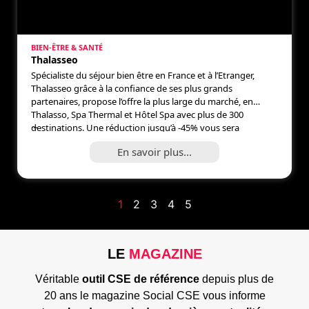
BIEN-ÊTRE & SANTÉ
Thalasseo
Spécialiste du séjour bien être en France et à l’Etranger,
Thalasseo grâce à la confiance de ses plus grands
partenaires, propose l’offre la plus large du marché, en
Thalasso, Spa Thermal et Hôtel Spa avec plus de 300
...
destinations. Une réduction jusqu’à -45% vous sera
accordée ainsi que des offres flash CSE toute l’année selon
En savoir plus...
[…]
1
2
3
4
5
LE
MAGAZINE
Véritable
outil CSE de référence
depuis plus de
20 ans le magazine Social CSE vous informe