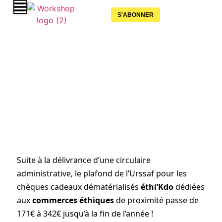
S'ABONNER
Les cartes cadeaux solidaires éthi’Kdo
deviennent exonérées jusqu’à 342€
10 décembre 2020
Suite à la délivrance d’une circulaire
administrative, le plafond de l’Urssaf pour les
chèques cadeaux dématérialisés
éthi’Kdo
dédiées
aux
commerces éthiques
de proximité passe de
171€ à 342€ jusqu’à la fin de l’année !