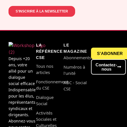
LA
LE
RÉFÉRENCE
MAGAZINE
S'ABONNER
Abonnements
CSE
Depuis +20
ans, votre
Contactez-
Tous nos
Numéros à
nous
allié pour un
articles
l'unité
dialogue
Fonctionnement
ABC - Social
social efficace
du CSE
CSE
Indispensable
pour les élus,
Dialogue
représentants
Social
syndicaux et
Activités
dirigeants.
Sociales et
Abonnez-vous
Culturelles