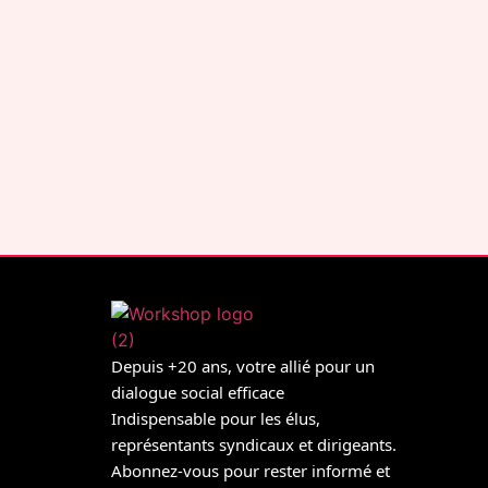
Depuis +20 ans, votre allié pour un
dialogue social efficace
Indispensable pour les élus,
représentants syndicaux et dirigeants.
Abonnez-vous pour rester informé et