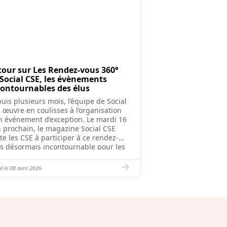
tour sur Les Rendez-vous 360°
 Social CSE, les évènements
contournables des élus
uis plusieurs mois, l’équipe de Social
 œuvre en coulisses à l’organisation
n événement d’exception. Le mardi 16
n prochain, le magazine Social CSE
ite les CSE à participer à ce rendez-
s désormais incontournable pour les
s. Au programme de cette journée :
contres avec les exposants,
é le
08 avril 2026
férences, animations et moments
viviaux autour des missions […]