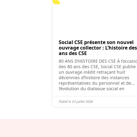
Social CSE présente son nouvel
ouvrage collector : L’histoire des
ans des CSE
80 ANS D’HISTOIRE DES CSE À l’occasi
des 80 ans des CSE, Social CSE publie
un ouvrage inédit retraçant huit
décennies d’histoire des instances
représentatives du personnel et de
l’évolution du dialogue social en
France, disponible dès septembre 202
À travers 130 pages richement
Publié le
23 juillet 2026
documentées, (re)découvrez : Au-del
récit historique, ce livre rend homma
aux générations d’élus […]