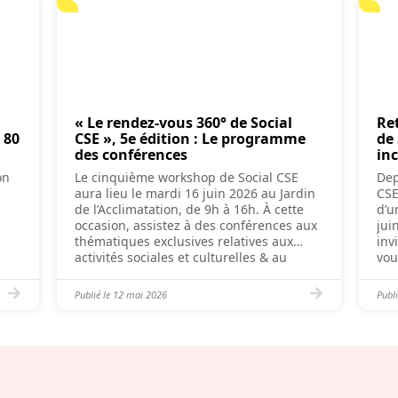
« Le rendez-vous 360° de Social
Re
 80
CSE », 5e édition : Le programme
de
des conférences
in
on
Le cinquième workshop de Social CSE
Dep
aura lieu le mardi 16 juin 2026 au Jardin
CSE
de l’Acclimatation, de 9h à 16h. À cette
d’u
occasion, assistez à des conférences aux
jui
thématiques exclusives relatives aux
inv
activités sociales et culturelles & au
vou
6.
fonctionnement, rencontrez les
élu
exposants et remportez de nombreux
ren
Publié le
12 mai 2026
Publi
à du
cadeaux lors de la tombola ! 🎙️ Au
con
ge
programme […]
con