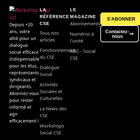
LA
LE
RÉFÉRENCE
MAGAZINE
S'ABONNER
Abonnements
CSE
Depuis +20
ans, votre
Contactez-
Tous nos
Numéros à
nous
allié pour un
articles
l'unité
dialogue
Fonctionnement
ABC - Social
social efficace
du CSE
CSE
Indispensable
pour les élus,
Dialogue
représentants
Social
syndicaux et
Activités
dirigeants.
Sociales et
Abonnez-vous
Culturelles
pour rester
informé et
La News des
agir
CSE
efficacement !
Workshops
Social CSE