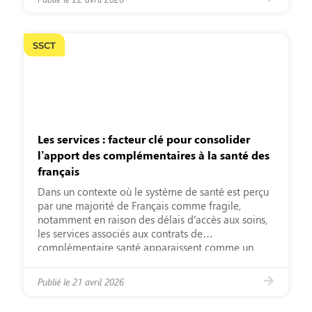
SSCT
Les services : facteur clé pour consolider
l’apport des complémentaires à la santé des
français
Dans un contexte où le système de santé est perçu
par une majorité de Français comme fragile,
notamment en raison des délais d’accès aux soins,
les services associés aux contrats de
complémentaire santé apparaissent comme un
levier essentiel pour préserver et améliorer l’état
de santé des assurés. L’étude d’opinion réalisée par
Publié le
21 avril 2026
Toluna Harris Interactive pour […]