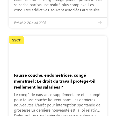
se cache parfois une réalité plus complexe. Les
conduites addictives, souvent associées aux seules
substances, prennent aussi des formes discrètes :
travail excessif, besoin de contrôle, perfectionnisme
Publié le
24 avril 2026
ou comportements d’évitement. Ces mécanismes,
encore peu identifiés en entreprise, ne relèvent pas
d’un choix individuel, […]
SSCT
Fausse couche, endométriose, congé
menstruel : Le droit du travail protège-t-il
réellement les salariées ?
Le congé de naissance supplémentaire et le congé
pour fausse couche figurent parmi les dernières
nouveautés. L’arrêt pour interruption spontanée de
grossesse La dernière nouveauté est la loi relative à
l’interruption spontanée de grossesse, ­entrée en