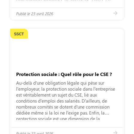
vigueur le 1er janvier 2024. Celle-ci répondait à un
oubli majeur et dommageable de la législation :
Publié le
23 avril 2026
seules les salariées […]
SSCT
Protection sociale : Quel rôle pour le CSE ?
Au-delà d’une obligation légale qui pèse sur
l’employeur, la protection sociale dans l’entreprise
est véritablement un sujet du CSE, lié aux
conditions d’emploi des salariés. D’ailleurs, de
nombreux comités se dotent d’une commission
dédiée même si la loi ne l’exige pas. Enfin, la
protection sociale est une dimension de la
politique RH car elle représente […]
Publié le
22 avril 2026