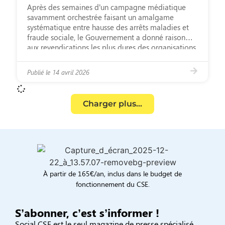
Après des semaines d’un campagne médiatique
savamment orchestrée faisant un amalgame
systématique entre hausse des arrêts maladies et
fraude sociale, le Gouvernement a donné raison
aux revendications les plus dures des organisations
patronales. C’est encore sur les assurés sociaux et
salariés que l’on va taper. On atteint un niveau de
Publié le
14 avril 2026
cynisme inégalé en instaurant un droit […]
Charger plus...
À partir de 165€/an, inclus dans le budget de
fonctionnement du CSE.
S’abonner, c’est s’informer !
Social CSE est le seul magazine de presse spécialisé