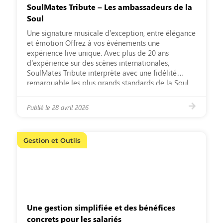
SoulMates Tribute – Les ambassadeurs de la
Soul
Une signature musicale d’exception, entre élégance
et émotion Offrez à vos événements une
expérience live unique. Avec plus de 20 ans
d’expérience sur des scènes internationales,
SoulMates Tribute interprète avec une fidélité
remarquable les plus grands standards de la Soul,
des années 60 à 2000. Leur concept exclusif de
jukebox live permet à vos invités de choisir, […]
Publié le
28 avril 2026
Gestion et Outils
Une gestion simplifiée et des bénéfices
concrets pour les salariés