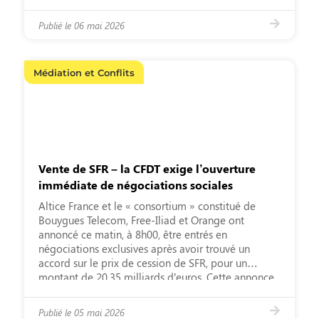
juridique. C’est pourquoi l’U2P apporte son plein
soutien à la proposition de loi qui sera examinée
Publié le
06 mai 2026
ce 10 avril […]
Médiation et Conflits
Vente de SFR – la CFDT exige l’ouverture
immédiate de négociations sociales
Altice France et le « consortium » constitué de
Bouygues Telecom, Free-Iliad et Orange ont
annoncé ce matin, à 8h00, être entrés en
négociations exclusives après avoir trouvé un
accord sur le prix de cession de SFR, pour un
montant de 20,35 milliards d’euros. Cette annonce
marque une étape décisive dans la recomposition
du secteur […]
Publié le
05 mai 2026