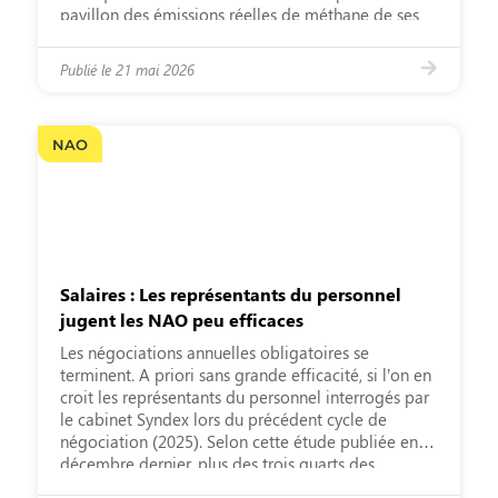
pavillon des émissions réelles de méthane de ses
navires dans le cadre de la réglementation FuelEU
Maritime, à la suite de la certification réussie de
Publié le
21 mai 2026
MSC World Europa et MSC Euribia en collaboration
avec le […]
NAO
Salaires : Les représentants du personnel
jugent les NAO peu efficaces
Les négociations annuelles obligatoires se
terminent. A priori sans grande efficacité, si l’on en
croit les représentants du personnel interrogés par
le cabinet Syndex lors du précédent cycle de
négociation (2025). Selon cette étude publiée en
décembre dernier, plus des trois quarts des
représentants du personnel estiment que les