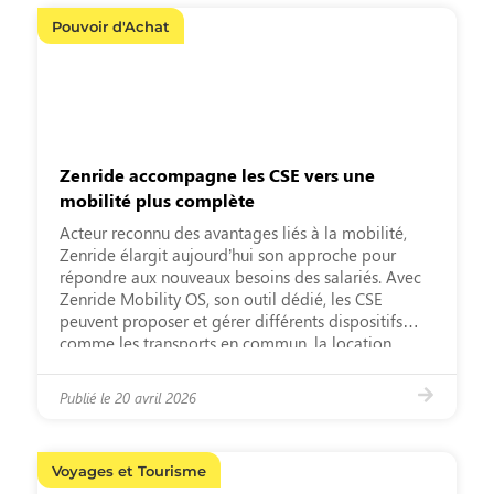
Pouvoir d'Achat
Zenride accompagne les CSE vers une
mobilité plus complète
Acteur reconnu des avantages liés à la mobilité,
Zenride élargit aujourd’hui son approche pour
répondre aux nouveaux besoins des salariés. Avec
Zenride Mobility OS, son outil dédié, les CSE
peuvent proposer et gérer différents dispositifs
comme les transports en commun, la location
longue durée (LLD) ou le forfait mobilités durables
(FMD). Une solution immédiate, sans […]
Publié le
20 avril 2026
Voyages et Tourisme