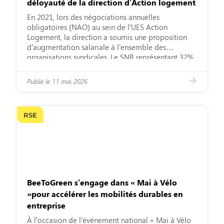
déloyauté de la direction d’Action logement
En 2021, lors des négociations annuelles
obligatoires (NAO) au sein de l’UES Action
Logement, la direction a soumis une proposition
d’augmentation salariale à l’ensemble des
organisations syndicales. Le SNB représentant 32%
des suffrages exprimés aux dernières élections
professionnelles, a accepté de signer cette
Publié le
11 mai 2026
proposition dans les délais impartis. Cette
acceptation aurait du suffire a conclure […]
RSE
BeeToGreen s’engage dans « Mai à Vélo
»pour accélérer les mobilités durables en
entreprise
À l’occasion de l’événement national « Mai à Vélo