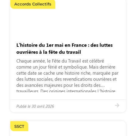
Accords Collectifs
L’histoire du 1er mai en France : des luttes
ouvrières à la fête du travail
Chaque année, le Fête du Travail est célébré
comme un jour férié et symbolique. Mais derrière
cette date se cache une histoire riche, marquée par
des luttes sociales, des revendications ouvrières et
des avancées majeures pour les droits des
travailleurs. Des origines internationales L’histoire
du 1er mai trouve ses racines aux États-Unis, avec
les manifestations de 1886 […]
Publié le
30 avril 2026
SSCT