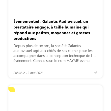
Évènementiel : Galantis Audiovisuel, un
prestataire engagé, à taille humaine qui
répond aux petites, moyennes et grosses
productions
Depuis plus de six ans, la société Galantis
audiovisuel agit aux côtés de ses clients pour les
accompagner dans la conception technique de leur
événement. Connus sous le nom HAYME events
jusqu’en 2021, l’entreprise a pris un tournant, en
2022, en élargissant ses compétences sur les
Publié le
15 mai 2026
manifestations de production directe. Concerts,
événements ­ corporate, salons, […]