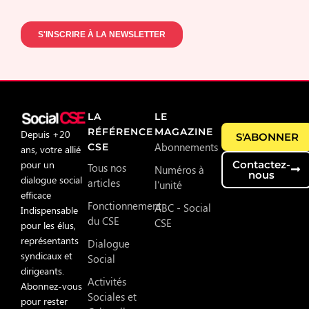
LA
LE
RÉFÉRENCE
MAGAZINE
Depuis +20
S'ABONNER
Abonnements
CSE
ans, votre allié
pour un
Contactez-
Tous nos
Numéros à
nous
dialogue social
articles
l'unité
efficace
Fonctionnement
ABC - Social
Indispensable
du CSE
CSE
pour les élus,
représentants
Dialogue
syndicaux et
Social
dirigeants.
Activités
Abonnez-vous
Sociales et
pour rester