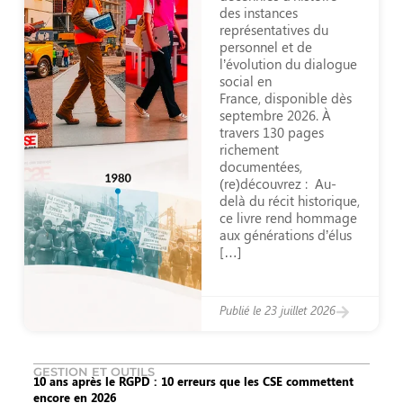
des instances
représentatives du
personnel et de
l’évolution du dialogue
social en
France, disponible dès
septembre 2026. À
travers 130 pages
richement
documentées,
(re)découvrez : Au-
delà du récit historique,
ce livre rend hommage
aux générations d’élus
[…]
Publié le
23 juillet 2026
GESTION ET OUTILS
10 ans après le RGPD : 10 erreurs que les CSE commettent
encore en 2026