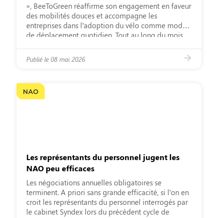
», BeeToGreen réaffirme son engagement en faveur
des mobilités douces et accompagne les
entreprises dans l’adoption du vélo comme mode
de déplacement quotidien. Tout au long du mois
de mai, la start-up mobilise ses équipes et ses
clients autour d’un défi collectif visant à
Publié le
08 mai 2026
promouvoir des […]
NAO
Les représentants du personnel jugent les
NAO peu efficaces
Les négociations annuelles obligatoires se
terminent. A priori sans grande efficacité, si l’on en
croit les représentants du personnel interrogés par
le cabinet Syndex lors du précédent ­cycle de