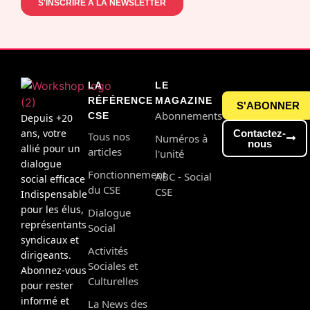
LA
LE
RÉFÉRENCE
MAGAZINE
S'ABONNER
Abonnements
CSE
Depuis +20
ans, votre
Contactez-
Tous nos
Numéros à
nous
allié pour un
articles
l'unité
dialogue
Fonctionnement
ABC - Social
social efficace
du CSE
CSE
Indispensable
pour les élus,
Dialogue
représentants
Social
syndicaux et
Activités
dirigeants.
Sociales et
Abonnez-vous
Culturelles
pour rester
informé et
La News des