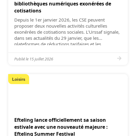
bibliothèques numériques exonérées de
cotisations
Depuis le 1er janvier 2026, les CSE peuvent
proposer deux nouvelles activités culturelles
exonérées de cotisations sociales. L’Urssaf signale,
dans ses actualités du 29 janvier, que les
plateformes de réductions tarifaires et les
abonnements à une bibliothèque numérique sont
désormais exonérés de cotisations. Maintenant
Publié le
15 juillet 2026
logées à la même enseigne que les cartes de
réduction, les […]
Loisirs
Efteling lance officiellement sa saison
estivale avec une nouveauté majeure :
Efteling Summer Festival