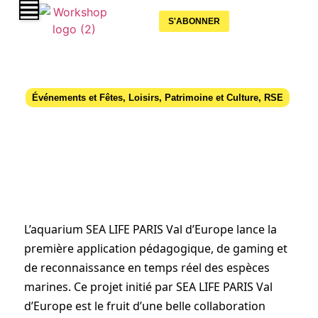
S'ABONNER
Événements et Fêtes
,
Loisirs
,
Patrimoine et Culture
,
RSE
Sea Life Paris : Lancement de
l’application « SeaScan »
07 février 2023
L’aquarium SEA LIFE PARIS Val d’Europe lance la
première application pédagogique, de gaming et
de reconnaissance en temps réel des espèces
marines. Ce projet initié par SEA LIFE PARIS Val
d’Europe est le fruit d’une belle collaboration