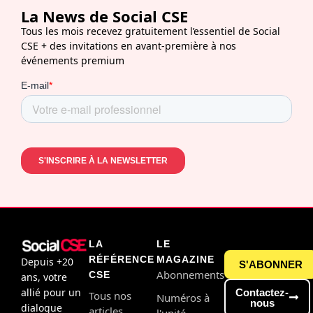
La News de Social CSE
Tous les mois recevez gratuitement l’essentiel de Social
CSE + des invitations en avant-première à nos
événements premium
LA
LE
RÉFÉRENCE
MAGAZINE
Depuis +20
S'ABONNER
Abonnements
CSE
ans, votre
allié pour un
Contactez-
Tous nos
Numéros à
nous
dialogue
articles
l'unité