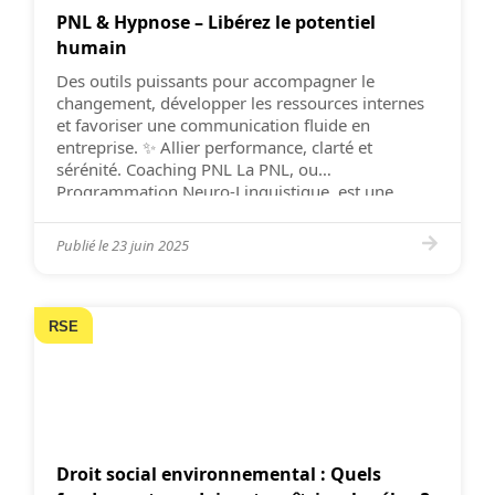
PNL & Hypnose – Libérez le potentiel
humain
Des outils puissants pour accompagner le
changement, développer les ressources internes
et favoriser une communication fluide en
entreprise. ✨ Allier performance, clarté et
sérénité. ​Coaching PNL La PNL, ou
Programmation Neuro-Linguistique, est une
approche psychologique qui explore la manière
dont les pensées, les sentiments et les
Publié le
23 juin 2025
comportements sont interconnectés. Elle propose
des techniques pour reprogrammer les […]
RSE
Droit social environnemental : Quels