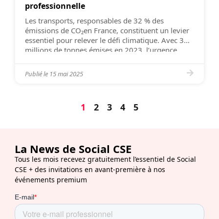
professionnelle
Les transports, responsables de 32 % des
émissions de CO₂en France, constituent un levier
essentiel pour relever le défi climatique. Avec 385
millions de tonnes émises en 2023, l’urgence
d’une transition écologique ambitieuse est
indéniable. Face à cette réalité, les entreprises
Publié le
15 mai 2025
passent à l’action. (source) Un exemple marquant
a vu le jour à La Rochelle […]
1
2
3
4
5
La News de Social CSE
Tous les mois recevez gratuitement l’essentiel de Social
CSE + des invitations en avant-première à nos
événements premium