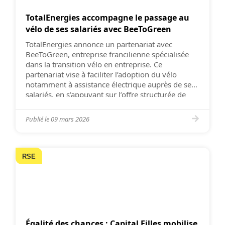
TotalEnergies accompagne le passage au
vélo de ses salariés avec BeeToGreen
TotalEnergies annonce un partenariat avec
BeeToGreen, entreprise francilienne spécialisée
dans la transition vélo en entreprise. Ce
partenariat vise à faciliter l’adoption du vélo
notamment à assistance électrique auprès de ses
salariés, en s’appuyant sur l’offre structurée de
BeeToGreen. BeeToGreen, un acteur francilien qui
accélère la mobilité douce en entreprise
Publié le
09 mars 2026
BeeToGreen accompagne les organisations dans
le […]
RSE
Égalité des chances : Capital Filles mobilise