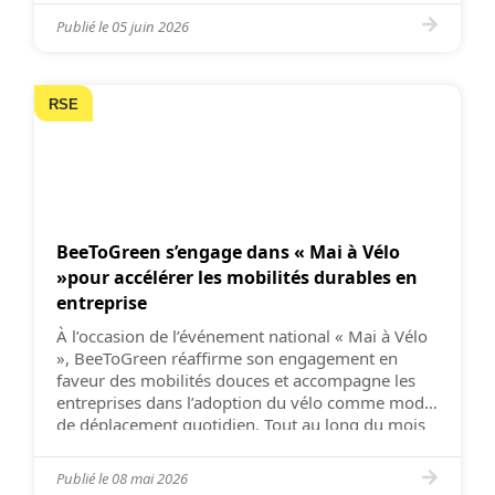
viennent d’obtenir le label « Divertissement
Publié le
05 juin 2026
Durable – Niveau Engagé ». […]
RSE
BeeToGreen s’engage dans « Mai à Vélo
»pour accélérer les mobilités durables en
entreprise
À l’occasion de l’événement national « Mai à Vélo
», BeeToGreen réaffirme son engagement en
faveur des mobilités douces et accompagne les
entreprises dans l’adoption du vélo comme mode
de déplacement quotidien. Tout au long du mois
de mai, la start-up mobilise ses équipes et ses
clients autour d’un défi collectif visant à
Publié le
08 mai 2026
promouvoir des […]