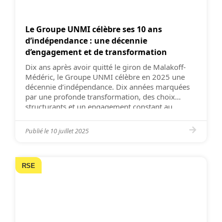
Le Groupe UNMI célèbre ses 10 ans
d’indépendance : une décennie
d’engagement et de transformation
Dix ans après avoir quitté le giron de Malakoff-
Médéric, le Groupe UNMI célèbre en 2025 une
décennie d’indépendance. Dix années marquées
par une profonde transformation, des choix
structurants et un engagement constant au
service des mutuelles adhérentes et de la
protection sociale mutualiste. Ce temps fort est
Publié le
10 juillet 2025
l’occasion de revenir sur un parcours collectif
fondé […]
RSE