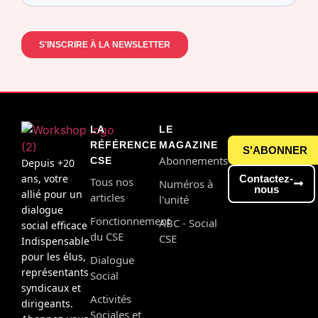
LA
LE
RÉFÉRENCE
MAGAZINE
S'ABONNER
Abonnements
CSE
Depuis +20
ans, votre
Contactez-
Tous nos
Numéros à
nous
allié pour un
articles
l'unité
dialogue
Fonctionnement
ABC - Social
social efficace
du CSE
CSE
Indispensable
pour les élus,
Dialogue
représentants
Social
syndicaux et
Activités
dirigeants.
Sociales et