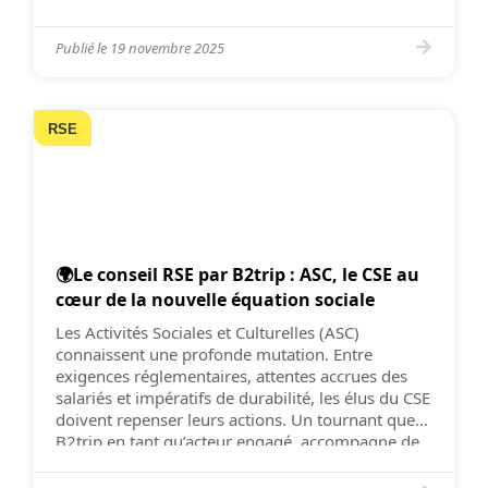
sociale, tous les villages de vacances sont
également aménagés […]
Publié le
19 novembre 2025
RSE
🌍Le conseil RSE par B2trip : ASC, le CSE au
cœur de la nouvelle équation sociale
Les Activités Sociales et Culturelles (ASC)
connaissent une profonde mutation. Entre
exigences réglementaires, attentes accrues des
salariés et impératifs de durabilité, les élus du CSE
doivent repenser leurs actions. Un tournant que
B2trip en tant qu’acteur engagé, accompagne de
près. 🌿Un contexte en pleine redéfinition
Historiquement, les ASC constituent la dimension