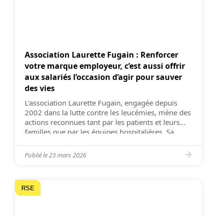
Association Laurette Fugain : Renforcer
votre marque employeur, c’est aussi offrir
aux salariés l’occasion d’agir pour sauver
des vies
L’association Laurette Fugain, engagée depuis
2002 dans la lutte contre les leucémies, mène des
actions reconnues tant par les patients et leurs
familles que par les équipes hospitalières. Sa
mission : sensibiliser chacun à l’importance des
dons de vie (sang, plasma, plaquettes et moelle
Publié le
23 mars 2026
osseuse), soutenir la recherche médicale et
améliorer le quotidien des patients […]
RSE