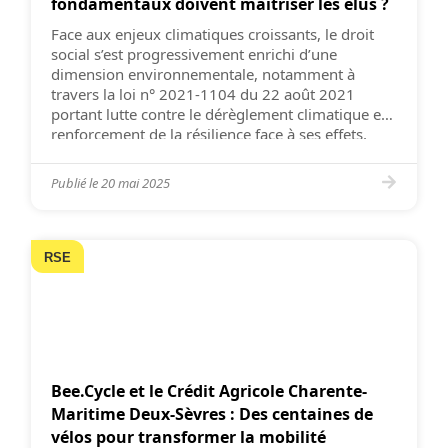
fondamentaux doivent maîtriser les élus ?
Face aux enjeux climatiques croissants, le droit
social s’est progressivement enrichi d’une
dimension environnementale, notamment à
travers la loi n° 2021-1104 du 22 août 2021
portant lutte contre le dérèglement climatique et
renforcement de la résilience face à ses effets,
dite loi « Climat et Résilience. » Cette évolution
impose aux élus du CSE de […]
Publié le
20 mai 2025
RSE
Bee.Cycle et le Crédit Agricole Charente-
Maritime Deux-Sèvres : Des centaines de
vélos pour transformer la mobilité