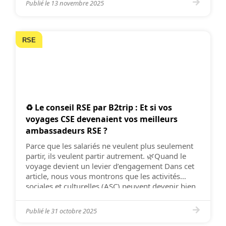
Publié le
13 novembre 2025
la plus visible et […]
RSE
♻️ Le conseil RSE par B2trip : Et si vos
voyages CSE devenaient vos meilleurs
ambassadeurs RSE ?
Parce que les salariés ne veulent plus seulement
partir, ils veulent partir autrement. 🌿Quand le
voyage devient un levier d’engagement Dans cet
article, nous vous montrons que les activités
sociales et culturelles (ASC) peuvent devenir bien
plus qu’un moment de détente : elles sont
aujourd’hui un levier stratégique de RSE. Et ce
Publié le
31 octobre 2025
n’est pas une […]