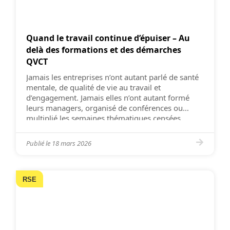
Quand le travail continue d’épuiser – Au
delà des formations et des démarches
QVCT
Jamais les entreprises n’ont autant parlé de santé
mentale, de qualité de vie au travail et
d’engagement. Jamais elles n’ont autant formé
leurs managers, organisé de conférences ou
multiplié les semaines thématiques censées
remettre l’humain au centre. Et pourtant, dans les
organisations, la fatigue ne recule pas. Elle se
Publié le
18 mars 2026
banalise, s’installe, change de forme. Managers
[…]
RSE