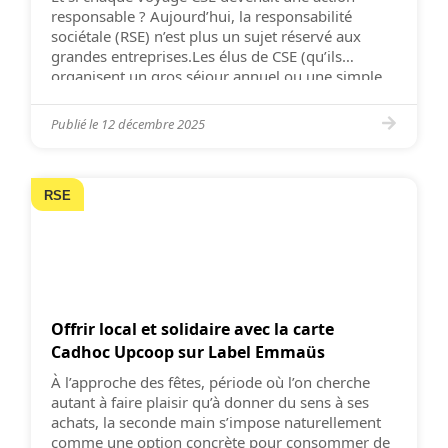
responsable ? Aujourd’hui, la responsabilité
sociétale (RSE) n’est plus un sujet réservé aux
grandes entreprises.Les élus de CSE (qu’ils
organisent un gros séjour annuel ou une simple
sortie de groupe) sont de plus en plus sollicités
pour proposer des activités cohérentes avec les
Publié le
12 décembre 2025
valeurs des salariés : […]
RSE
Offrir local et solidaire avec la carte
Cadhoc Upcoop sur Label Emmaüs
À l’approche des fêtes, période où l’on cherche
autant à faire plaisir qu’à donner du sens à ses
achats, la seconde main s’impose naturellement
comme une option concrète pour consommer de