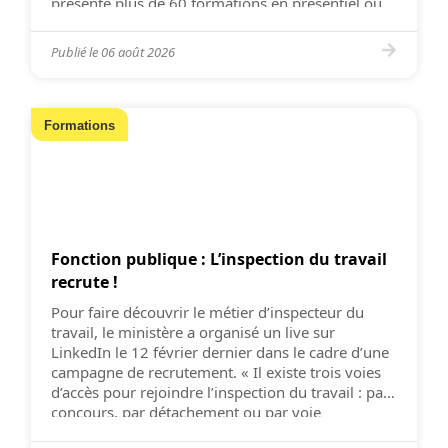
présente plus de 60 formations en présentiel ou
en distanciel. L’INRS a pour objectif d’intégrer la
prévention des risques professionnels […]
Publié le
06 août 2026
Formations
Fonction publique : L’inspection du travail
recrute !
Pour faire découvrir le métier d’inspecteur du
travail, le ministère a organisé un live sur
LinkedIn le 12 février dernier dans le cadre d’une
campagne de recrutement. « Il existe trois voies
d’accès pour rejoindre l’inspection du travail : par
concours, par détachement ou par voie
contractuelle », rappelle le ministère du Travail.