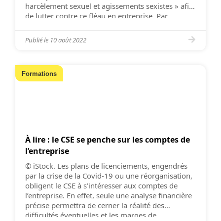
harcèlement sexuel et agissements sexistes » afin
de lutter contre ce fléau en entreprise. Par
Constance de Cambiaire. Le travail est le premier
espace dans lequel les femmes subissent du
Publié le
10 août 2022
harcèlement sexuel et une femme sur cinq y
serait confrontée […]
Formations
À lire : le CSE se penche sur les comptes de
l’entreprise
© iStock. Les plans de licenciements, engendrés
par la crise de la Covid-19 ou une réorganisation,
obligent le CSE à s’intéresser aux comptes de
l’entreprise. En effet, seule une analyse financière
précise permettra de cerner la réalité des
difficultés éventuelles et les marges de