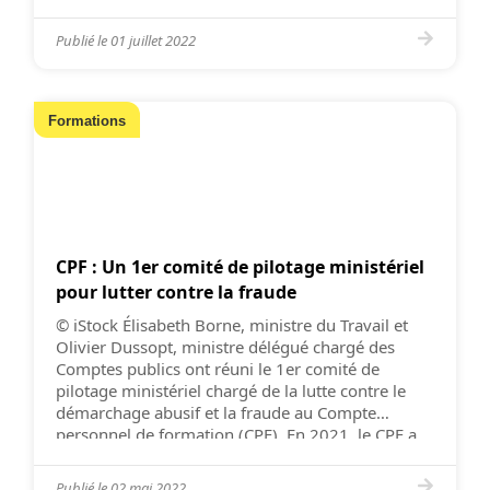
manœuvre possibles. Comptabilités générale et
analytique, comptes consolidés : le domaine […]
Publié le
01 juillet 2022
Formations
CPF : Un 1er comité de pilotage ministériel
pour lutter contre la fraude
© iStock Élisabeth Borne, ministre du Travail et
Olivier Dussopt, ministre délégué chargé des
Comptes publics ont réuni le 1er comité de
pilotage ministériel chargé de la lutte contre le
démarchage abusif et la fraude au Compte
personnel de formation (CPF). En 2021, le CPF a
permis à plus de 2 millions d’actifs d’évoluer dans
[…]
Publié le
02 mai 2022