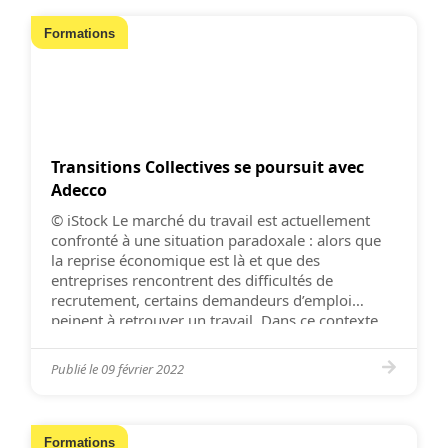
Formations
Transitions Collectives se poursuit avec
Adecco
© iStock Le marché du travail est actuellement
confronté à une situation paradoxale : alors que
la reprise économique est là et que des
entreprises rencontrent des difficultés de
recrutement, certains demandeurs d’emploi
peinent à retrouver un travail. Dans ce contexte,
l’État a signé un partenariat avec Adecco pour
favoriser l’accès à l’emploi… Objectif du […]
Publié le
09 février 2022
Formations