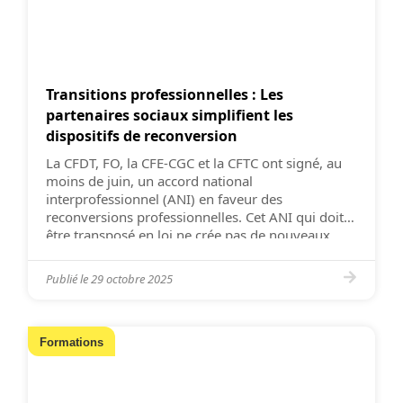
Transitions professionnelles : Les
partenaires sociaux simplifient les
dispositifs de reconversion
La CFDT, FO, la CFE-CGC et la CFTC ont signé, au
moins de juin, un accord national
interprofessionnel (ANI) en faveur des
reconversions professionnelles. Cet ANI qui doit
être transposé en loi ne crée pas de nouveaux
droits pour les salariés mais toilette des droits
existants. Les entretiens professionnels seraient
Publié le
29 octobre 2025
espacés de quatre ans (deux […]
Formations