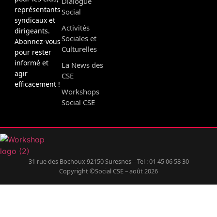
Dialogue
représentants
Social
syndicaux et
Activités
dirigeants.
Sociales et
Abonnez-vous
Culturelles
pour rester
informé et
La News des
agir
CSE
efficacement !
Workshops
Social CSE
31 rue des Bochoux 92150 Suresnes – Tel : 01 45 06 58 30
Copyright ©Social CSE – août 2026