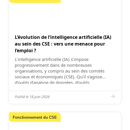
L’évolution de l’intelligence artificielle (IA)
au sein des CSE : vers une menace pour
l’emploi ?
L’intelligence artificielle (IA) s’impose
progressivement dans de nombreuses
organisations, y compris au sein des comités
sociaux et économiques (CSE). Qu’il s’agisse
d’outils d’analyse de données, d’outils
d’automatisation des tâches administratives ou
encore d’assistants virtuels capables de répondre
Publié le
18 juin 2026
à certaines questions des salariés, les applications
de l’IA se multiplient et promettent des gains
significatifs en efficacité. […]
Fonctionnement du CSE