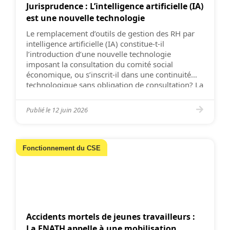
Jurisprudence : L’intelligence artificielle (IA)
est une nouvelle technologie
Le remplacement d’outils de gestion des RH par
intelligence artificielle (IA) constitue-t-il
l’introduction d’une nouvelle technologie
imposant la consultation du comité social
économique, ou s’inscrit-il dans une continuité
technologique sans obligation de consultation? La
jurisprudence se construit au fil des décisions des
juridictions de fond, en attendant celle de la Cour
Publié le
12 juin 2026
de cassation. Celle du […]
Fonctionnement du CSE
Accidents mortels de jeunes travailleurs :
La FNATH appelle à une mobilisation