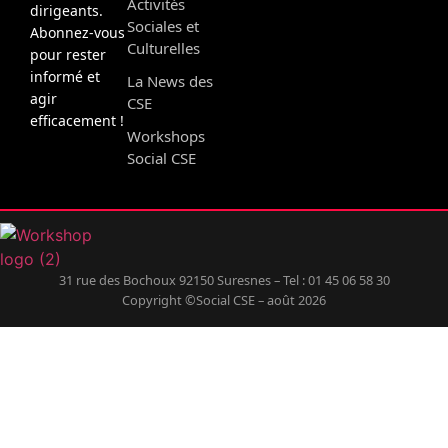
Activités
dirigeants.
Sociales et
Abonnez-vous
Culturelles
pour rester
informé et
La News des
agir
CSE
efficacement !
Workshops
Social CSE
31 rue des Bochoux 92150 Suresnes – Tel : 01 45 06 58 30
Copyright ©Social CSE – août 2026