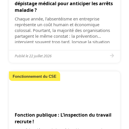
dépistage médical pour anticiper les arrêts
maladie ?
Chaque année, l’absentéisme en entreprise
représente un coût humain et économique
colossal. Pourtant, la majorité des organisations
partagent le même constat : la prévention
intervient souvent trop tard, lorsque la situation
s’est déjà dégradée et que l’arrêt de travail est
posé. Face à cette approche réactive, une
Publié le
22 juillet 2026
innovation française s’inspire de la médecine
pour révolutionner […]
Fonctionnement du CSE
Fonction publique : L’inspection du travail
recrute !