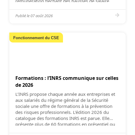
rémunération fléchant des hausses de salaire
insignifiantes en 2026, le cabinet Robert Half
table sur […]
Publié le
07 août 2026
Fonctionnement du CSE
Formations : l’INRS communique sur celles
de 2026
L’INRS propose chaque année aux entreprises et
aux salariés du régime général de la Sécurité
sociale une offre de formations à la prévention
des risques professionnels. L’édition 2026 du
catalogue des formations INRS est parue. Elle
présente plus de 60 formations en présentiel ou
en distanciel. L’INRS a pour objectif d’intégrer la