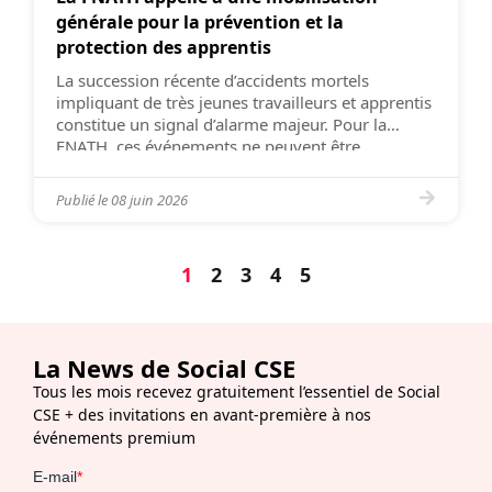
générale pour la prévention et la
protection des apprentis
La succession récente d’accidents mortels
impliquant de très jeunes travailleurs et apprentis
constitue un signal d’alarme majeur. Pour la
FNATH, ces événements ne peuvent être
considérés comme de simples faits divers. Ils
rappellent avec brutalité que les jeunes
Publié le
08 juin 2026
travailleurs demeurent particulièrement
vulnérables face aux risques professionnels, en
raison de leur manque d’expérience, de leur
1
2
3
4
5
méconnaissance […]
La News de Social CSE
Tous les mois recevez gratuitement l’essentiel de Social
CSE + des invitations en avant-première à nos
événements premium