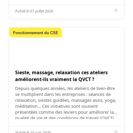
chômage des jeunes atteignait 21,1 %, […]
Publié le
01 juillet 2026
Fonctionnement du CSE
Sieste, massage, relaxation ces ateliers
améliorent-ils vraiment la QVCT ?
Depuis quelques années, les ateliers de bien-être
se multiplient dans les entreprises : séances de
relaxation, siestes guidées, massages assis, yoga,
méditation… Ces initiatives sont souvent
présentées comme des leviers pour améliorer la
qualité de vie et des conditions de travail (QVCT).
Mais ont-elles réellement un impact sur le travail
et la santé des salariés […]
Publié le
24 juin 2026