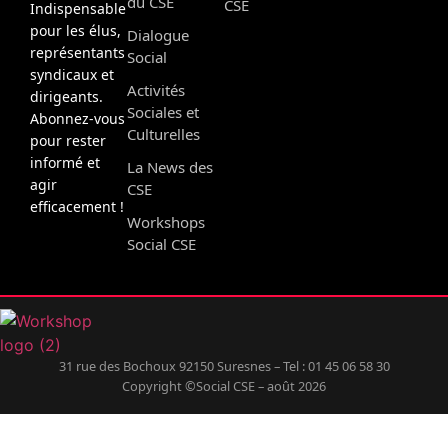
du CSE
CSE
Indispensable
pour les élus,
Dialogue
représentants
Social
syndicaux et
Activités
dirigeants.
Sociales et
Abonnez-vous
Culturelles
pour rester
informé et
La News des
agir
CSE
efficacement !
Workshops
Social CSE
31 rue des Bochoux 92150 Suresnes – Tel : 01 45 06 58 30
Copyright ©Social CSE – août 2026