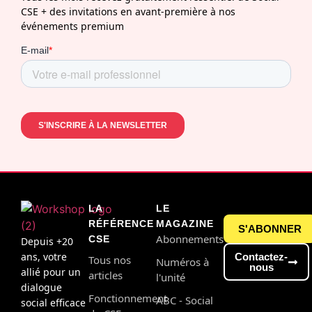
CSE + des invitations en avant-première à nos
événements premium
LA
LE
RÉFÉRENCE
MAGAZINE
S'ABONNER
Abonnements
CSE
Depuis +20
ans, votre
Contactez-
Tous nos
Numéros à
nous
allié pour un
articles
l'unité
dialogue
Fonctionnement
ABC - Social
social efficace