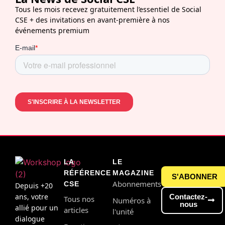
Tous les mois recevez gratuitement l’essentiel de Social
CSE + des invitations en avant-première à nos
événements premium
LA
LE
RÉFÉRENCE
MAGAZINE
S'ABONNER
Abonnements
CSE
Depuis +20
ans, votre
Contactez-
Tous nos
Numéros à
nous
allié pour un
articles
l'unité
dialogue