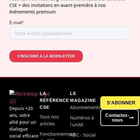
CSE + des invitations en avant-première à nos
événements premium
LA
LE
RÉFÉRENCE
MAGAZINE
S'ABONNER
Abonnements
CSE
Depuis +20
ans, votre
Contactez-
Tous nos
Numéros à
nous
allié pour un
articles
l'unité
dialogue
Fonctionnement
ABC - Social
social efficace