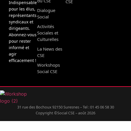
du CSE
CSE
Indispensable
pour les élus,
Dialogue
représentants
Social
syndicaux et
Activités
dirigeants.
Sociales et
Abonnez-vous
Culturelles
pour rester
informé et
La News des
agir
CSE
efficacement !
Workshops
Social CSE
31 rue des Bochoux 92150 Suresnes – Tel : 01 45 06 58 30
Copyright ©Social CSE – août 2026