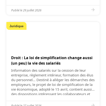
Veritas (2021 et 2024).⋅ Adhérent à l’AFCDP
(Association française des […]
Publié le
29 juillet 2026
Juridique
Droit : La loi de simplification change aussi
(un peu) la vie des salariés
Information des salariés sur la cession de leur
entreprise, règlement intérieur, formation des élus
du personnel… Destiné à alléger les démarches des
employeurs, le projet de loi de simplification de la
vie économique, adopté le 15 avril, contient aussi
des dispositions intéressant les collaborateurs et
leurs représentants. Ainsi, l’entrée en vigueur du
règlement intérieur n’est […]
Publié le
27 juillet 2026