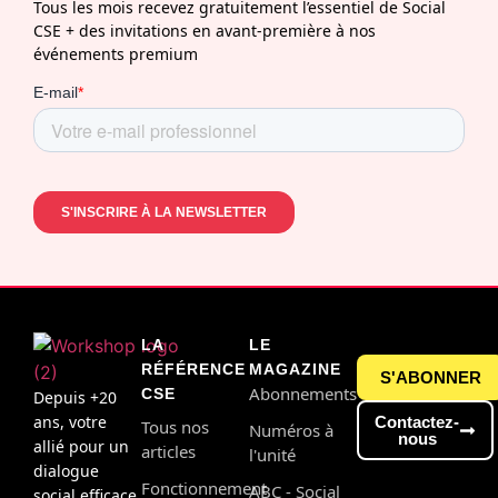
Tous les mois recevez gratuitement l’essentiel de Social
CSE + des invitations en avant-première à nos
événements premium
LA
LE
RÉFÉRENCE
MAGAZINE
S'ABONNER
Abonnements
CSE
Depuis +20
ans, votre
Contactez-
Tous nos
Numéros à
nous
allié pour un
articles
l'unité
dialogue
Fonctionnement
ABC - Social
social efficace