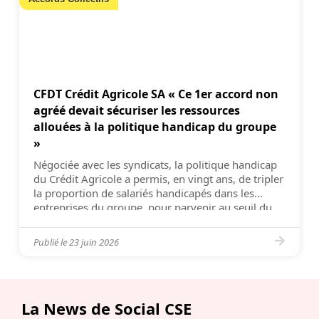
CFDT Crédit Agricole SA « Ce 1er accord non
agréé devait sécuriser les ressources
allouées à la politique handicap du groupe
»
Négociée avec les syndicats, la politique handicap
du Crédit Agricole a permis, en vingt ans, de tripler
la proportion de salariés handicapés dans les
entreprises du groupe, pour parvenir au seuil du
taux légal de 6 %. Déléguée syndicale centrale
CFDT pour l’unité économique et sociale (UES)
Publié le
23 juin 2026
Crédit Agricole SA et coordinatrice CFDT Groupe,
Valérie […]
La News de Social CSE