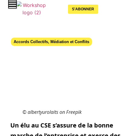
S'ABONNER
Accords Collectifs
,
Médiation et Conflits
Les nombreuses voies du CSE pour
porter la voix des salariés
29 juillet 2025
© albertyurolaits on Freepik
Un élu au CSE s’assure de la bonne
marche de l’entreprise et exerce des