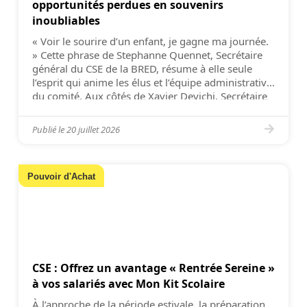
opportunités perdues en souvenirs
inoubliables
« Voir le sourire d’un enfant, je gagne ma journée.
» Cette phrase de Stephanne Quennet, Secrétaire
général du CSE de la BRED, résume à elle seule
l’esprit qui anime les élus et l’équipe administrative
du comité. Aux côtés de Xavier Devichi, Secrétaire
adjoint, et d’Isabelle Martin de Fremont, Secrétaire
administrative, ils œuvrent chaque jour […]
Publié le
20 juillet 2026
Pouvoir d'Achat
CSE : Offrez un avantage « Rentrée Sereine »
à vos salariés avec Mon Kit Scolaire
À l’approche de la période estivale, la préparation