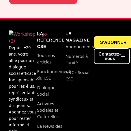
LA
LE
RÉFÉRENCE
MAGAZINE
S'ABONNER
Abonnements
CSE
Depuis +20
ans, votre
Contactez-
Tous nos
Numéros à
nous
allié pour un
articles
l'unité
dialogue
Fonctionnement
ABC - Social
social efficace
du CSE
CSE
Indispensable
pour les élus,
Dialogue
représentants
Social
syndicaux et
Activités
dirigeants.
Sociales et
Abonnez-vous
Culturelles
pour rester
informé et
La News des