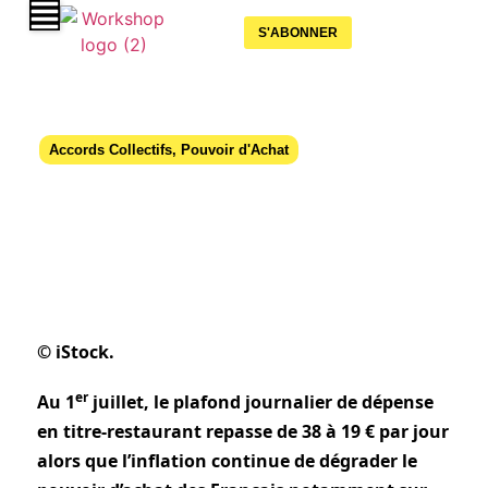
S'ABONNER
Accords Collectifs
,
Pouvoir d'Achat
Plafond d’utilisation du titre-restaurant
: Up souhaite le porter à 29 € / jour
01 juillet 2022
© iStock.
er
Au 1
juillet, le plafond journalier de dépense
en titre-restaurant repasse de 38 à 19 € par jour
alors que l’inflation continue de dégrader le