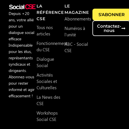
LA
LE
RÉFÉRENCE
MAGAZINE
Depuis +20
S'ABONNER
Abonnements
CSE
ans, votre allié
pour un
Contactez-
Tous nos
Numéros à
nous
dialogue social
articles
l'unité
efficace
Fonctionnement
ABC - Social
Indispensable
du CSE
CSE
pour les élus,
représentants
Dialogue
syndicaux et
Social
dirigeants.
Activités
Abonnez-vous
Sociales et
pour rester
Culturelles
informé et agir
efficacement !
La News des
CSE
Workshops
Social CSE