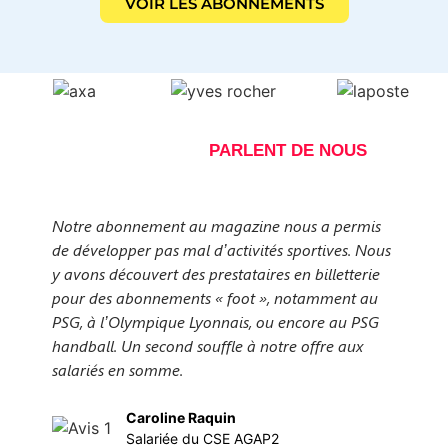
VOIR LES ABONNEMENTS
NOS ABONNÉS
PARLENT DE NOUS
Notre abonnement au magazine nous a permis
N
de développer pas mal d’activités sportives. Nous
r
y avons découvert des prestataires en billetterie
O
pour des abonnements « foot », notamment au
o
PSG, à l’Olympique Lyonnais, ou encore au PSG
p
handball. Un second souffle à notre offre aux
p
salariés en somme.
p
v
Caroline Raquin
Salariée du CSE AGAP2