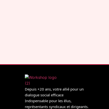
Depuis +20 ans, votre allié pour un
dialogue social efficace
Indispensable pour les élus,
représentants syndicaux et dirigeants.