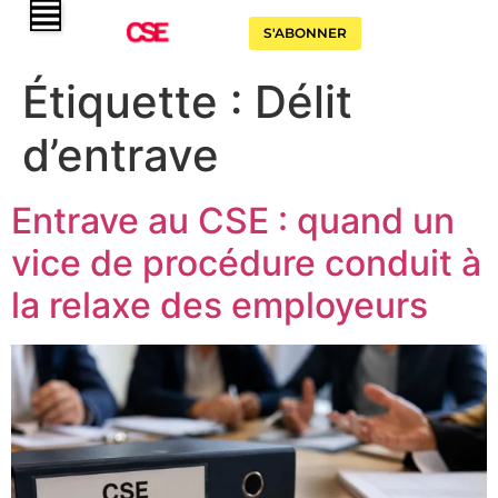
S'ABONNER
Étiquette :
Délit
d’entrave
Entrave au CSE : quand un
vice de procédure conduit à
la relaxe des employeurs