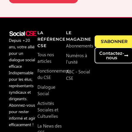
LA
LE
RÉFÉRENCE
MAGAZINE
Depuis +20
S'ABONNER
Abonnements
CSE
ans, votre allié
pour un
Contactez-
Tous nos
Numéros à
nous
dialogue social
articles
l'unité
efficace
Fonctionnement
ABC - Social
Indispensable
du CSE
CSE
pour les élus,
représentants
Dialogue
syndicaux et
Social
dirigeants.
Activités
Abonnez-vous
Sociales et
pour rester
Culturelles
informé et agir
efficacement !
La News des