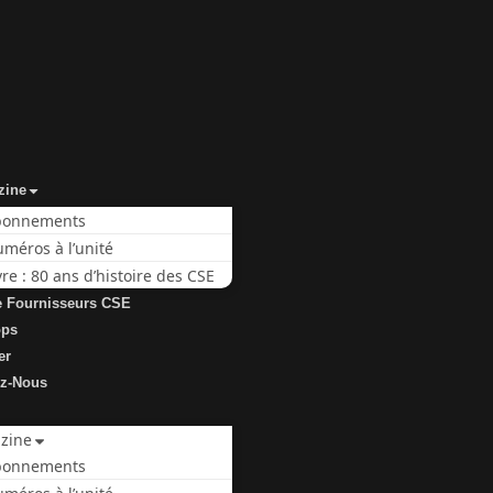
zine
bonnements
méros à l’unité
vre : 80 ans d’histoire des CSE
e Fournisseurs CSE
ops
er
ez-Nous
zine
bonnements