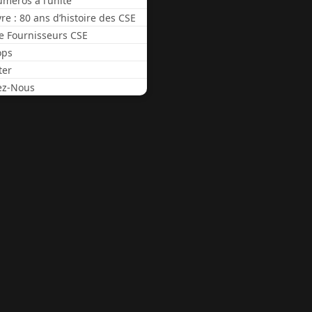
méros à l’unité
vre : 80 ans d’histoire des CSE
e Fournisseurs CSE
ops
ter
ez-Nous