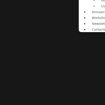
Nu
Li
Annuair
Worksh
Newslet
Contact