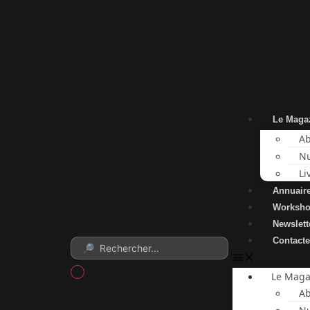
Le Maga
A
Nu
Li
Annuair
Worksh
Newslett
Contact
Le Maga
A