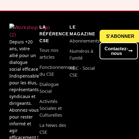
LA
LE
RÉFÉRENCE
MAGAZINE
S'ABONNER
Abonnements
CSE
Depuis +20
ans, votre
Contactez-
Tous nos
Numéros à
nous
allié pour un
articles
l'unité
dialogue
Fonctionnement
ABC - Social
social efficace
du CSE
CSE
Indispensable
pour les élus,
Dialogue
représentants
Social
syndicaux et
Activités
dirigeants.
Sociales et
Abonnez-vous
Culturelles
pour rester
informé et
La News des
agir
CSE
efficacement !