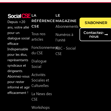
LA
LE
RÉFÉRENCE
MAGAZINE
Depuis +20
S'ABONNER
Abonnements
CSE
ans, votre allié
pour un
Contactez-
Tous nos
Numéros à
nous
dialogue social
articles
l'unité
efficace
Fonctionnement
ABC - Social
Indispensable
du CSE
CSE
pour les élus,
représentants
Dialogue
syndicaux et
Social
dirigeants.
Activités
Abonnez-vous
Sociales et
pour rester
Culturelles
informé et agir
efficacement !
La News des
CSE
Workshops