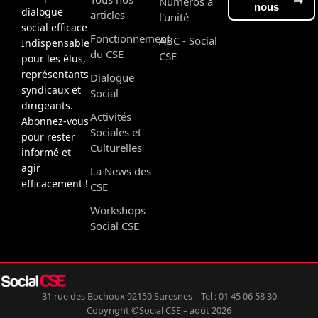
Numéros à
nous
dialogue
articles
l'unité
social efficace
Fonctionnement
ABC - Social
Indispensable
du CSE
CSE
pour les élus,
représentants
Dialogue
syndicaux et
Social
dirigeants.
Activités
Abonnez-vous
Sociales et
pour rester
Culturelles
informé et
agir
La News des
efficacement !
CSE
Workshops
Social CSE
31 rue des Bochoux 92150 Suresnes – Tel : 01 45 06 58 30
Copyright ©Social CSE – août 2026