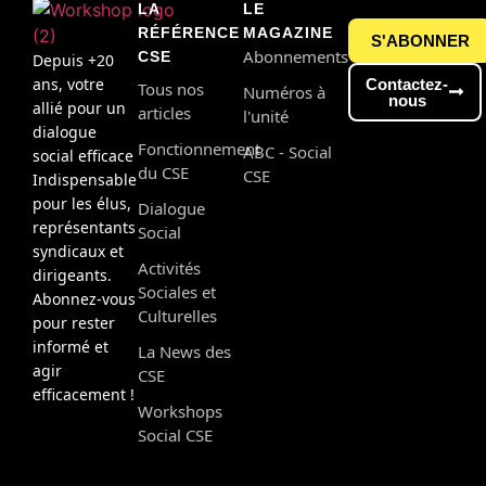
LA
LE
RÉFÉRENCE
MAGAZINE
S'ABONNER
Abonnements
CSE
Depuis +20
ans, votre
Contactez-
Tous nos
Numéros à
nous
allié pour un
articles
l'unité
dialogue
Fonctionnement
ABC - Social
social efficace
du CSE
CSE
Indispensable
pour les élus,
Dialogue
représentants
Social
syndicaux et
Activités
dirigeants.
Sociales et
Abonnez-vous
Culturelles
pour rester
informé et
La News des
agir
CSE
efficacement !
Workshops
Social CSE