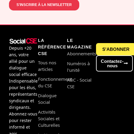
LA
LE
RÉFÉRENCE
MAGAZINE
Depuis +20
S'ABONNER
Abonnements
CSE
ans, votre
allié pour un
Contactez-
Tous nos
Numéros à
nous
dialogue
articles
l'unité
social efficace
Fonctionnement
ABC - Social
Indispensable
du CSE
CSE
pour les élus,
représentants
Dialogue
syndicaux et
Social
dirigeants.
Activités
Abonnez-vous
Sociales et
pour rester
Culturelles
informé et
agir