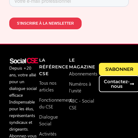
LA
LE
RÉFÉRENCE
MAGAZINE
Depuis +20
S'ABONNER
Abonnements
CSE
ans, votre allié
pour un
Contactez-
Tous nos
Numéros à
nous
dialogue social
articles
l'unité
efficace
Fonctionnement
ABC - Social
Indispensable
du CSE
CSE
pour les élus,
représentants
Dialogue
syndicaux et
Social
dirigeants.
Activités
Abonnez-vous