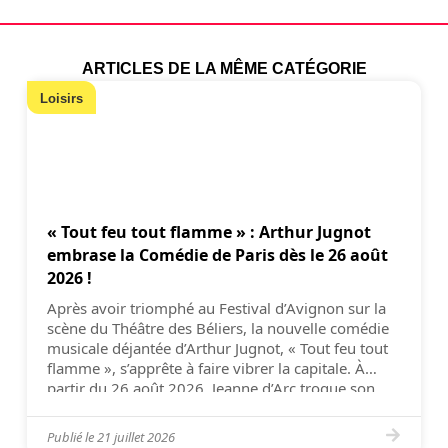
ARTICLES DE LA MÊME CATÉGORIE
Loisirs
« Tout feu tout flamme » : Arthur Jugnot
embrase la Comédie de Paris dès le 26 août
2026 !
Après avoir triomphé au Festival d’Avignon sur la
scène du Théâtre des Béliers, la nouvelle comédie
musicale déjantée d’Arthur Jugnot, « Tout feu tout
flamme », s’apprête à faire vibrer la capitale. À
partir du 26 août 2026, Jeanne d’Arc troque son
armure pour des claquettes et investit la scène de
la Comédie de Paris pour […]
Publié le
21 juillet 2026