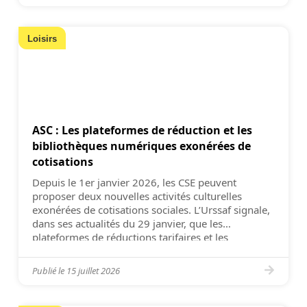
Loisirs
ASC : Les plateformes de réduction et les
bibliothèques numériques exonérées de
cotisations
Depuis le 1er janvier 2026, les CSE peuvent
proposer deux nouvelles activités culturelles
exonérées de cotisations sociales. L’Urssaf signale,
dans ses actualités du 29 janvier, que les
plateformes de réductions tarifaires et les
abonnements à une bibliothèque numérique sont
désormais exonérés de cotisations. Maintenant
Publié le
15 juillet 2026
logées à la même enseigne que les cartes de
réduction, les […]