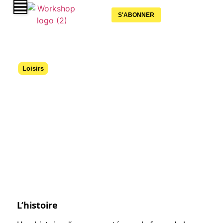
S'ABONNER
Loisirs
« Tout contre la terre » à partir du 24
janvier 2026 à la Comédie de Paris
03 décembre 2025
L’histoire