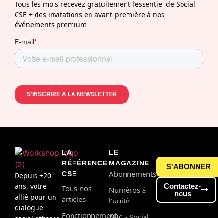
Tous les mois recevez gratuitement l’essentiel de Social
CSE + des invitations en avant-première à nos
événements premium
LA
LE
RÉFÉRENCE
MAGAZINE
S'ABONNER
Abonnements
CSE
Depuis +20
ans, votre
Contactez-
Tous nos
Numéros à
nous
allié pour un
articles
l'unité
dialogue
Fonctionnement
ABC - Social