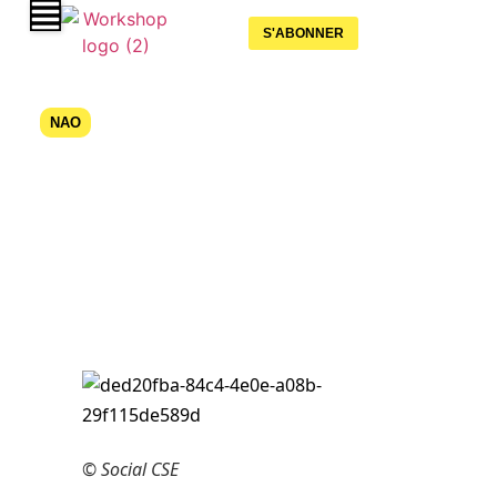
S'ABONNER
NAO
Victoire importante devant la cour de
cassation : Le SNB fait reconnaître la
déloyauté de la direction d’Action
logement
11 mai 2026
©
Social CSE