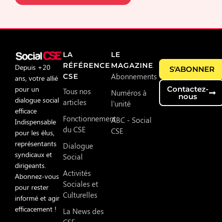
LA
LE
RÉFÉRENCE
MAGAZINE
Depuis +20
S'ABONNER
Abonnements
CSE
ans, votre allié
pour un
Contactez-
Tous nos
Numéros à
nous
dialogue social
articles
l'unité
efficace
Fonctionnement
ABC - Social
Indispensable
du CSE
CSE
pour les élus,
représentants
Dialogue
syndicaux et
Social
dirigeants.
Activités
Abonnez-vous
Sociales et
pour rester
Culturelles
informé et agir
efficacement !
La News des