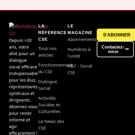
LA
LE
RÉFÉRENCE
MAGAZINE
S'ABONNER
Abonnements
CSE
Depuis +20
ans, votre
Contactez-
Tous nos
Numéros à
nous
allié pour un
articles
l'unité
dialogue
Fonctionnement
ABC - Social
social efficace
du CSE
CSE
Indispensable
pour les élus,
Dialogue
représentants
Social
syndicaux et
Activités
dirigeants.
Sociales et
Abonnez-vous
Culturelles
pour rester
informé et
La News des
agir
CSE
efficacement !