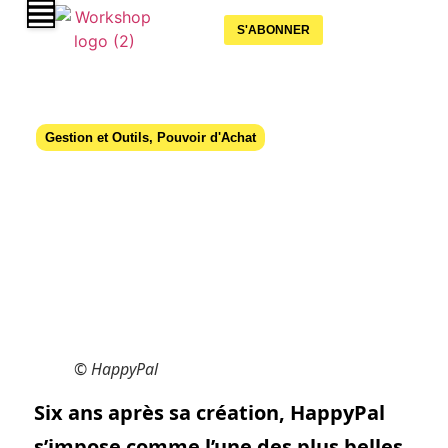
S'ABONNER
Gestion et Outils
,
Pouvoir d'Achat
HappyPal, le partenaire des CSE qui
veulent plus d’impact
05 novembre 2025
© HappyPal
Six ans après sa création, HappyPal
s’impose comme l’une des plus belles