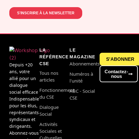
LA
LE
RÉFÉRENCE
MAGAZINE
S'ABONNER
Abonnements
CSE
Depuis +20
ans, votre
Contactez-
Tous nos
Numéros à
nous
allié pour un
articles
l'unité
dialogue
Fonctionnement
ABC - Social
social efficace
du CSE
CSE
Indispensable
pour les élus,
Dialogue
représentants
Social
syndicaux et
Activités
dirigeants.
Sociales et
Abonnez-vous
Culturelles