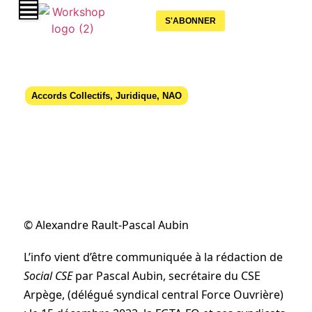
S'ABONNER
Accords Collectifs
,
Juridique
,
NAO
La restauration collective dans la rue
le 15 décembre
07 décembre 2022
© Alexandre Rault-Pascal Aubin
L’info vient d’être communiquée à la rédaction de
Social CSE
par Pascal Aubin, secrétaire du CSE
Arpège, (délégué syndical central Force Ouvrière)