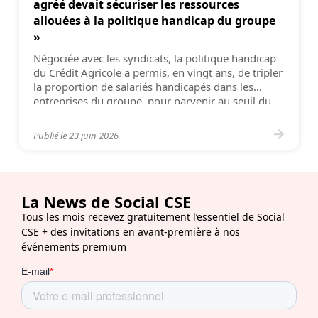
agréé devait sécuriser les ressources
allouées à la politique handicap du groupe
»
Négociée avec les syndicats, la politique handicap
du Crédit Agricole a permis, en vingt ans, de tripler
la proportion de salariés handicapés dans les
entreprises du groupe, pour parvenir au seuil du
taux légal de 6 %. Déléguée syndicale centrale
CFDT pour l’unité économique et sociale (UES)
Publié le
23 juin 2026
Crédit Agricole SA et coordinatrice CFDT Groupe,
Valérie […]
La News de Social CSE
Tous les mois recevez gratuitement l’essentiel de Social
CSE + des invitations en avant-première à nos
événements premium