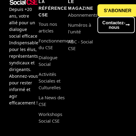
LA
LE
RÉFÉRENCE
MAGAZINE
Depuis +20
S'ABONNER
Abonnements
CSE
ans, votre
allié pour un
Contactez-
Tous nos
Numéros à
nous
dialogue
articles
l'unité
social efficace
Fonctionnement
ABC - Social
Indispensable
du CSE
CSE
pour les élus,
représentants
Dialogue
syndicaux et
Social
dirigeants.
Activités
Abonnez-vous
Sociales et
pour rester
Culturelles
informé et
agir
La News des
efficacement !
CSE
Workshops
Social CSE