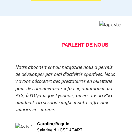
NOS ABONNÉS
PARLENT DE NOUS
Notre abonnement au magazine nous a permis
N
de développer pas mal d’activités sportives. Nous
r
y avons découvert des prestataires en billetterie
O
pour des abonnements « foot », notamment au
o
PSG, à l’Olympique Lyonnais, ou encore au PSG
p
handball. Un second souffle à notre offre aux
p
salariés en somme.
p
v
Caroline Raquin
Salariée du CSE AGAP2