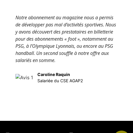
Notre abonnement au magazine nous a permis
N
de développer pas mal d’activités sportives. Nous
r
y avons découvert des prestataires en billetterie
O
pour des abonnements « foot », notamment au
o
PSG, à l’Olympique Lyonnais, ou encore au PSG
p
handball. Un second souffle à notre offre aux
p
salariés en somme.
p
v
Caroline Raquin
Salariée du CSE AGAP2