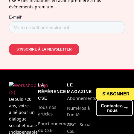
CSE + des invitations en avant-première à nos
événements premium
LA
LE
RÉFÉRENCE
MAGAZINE
S'ABONNER
Abonnements
CSE
Depuis +20
ans, votre
Contactez-
Tous nos
Numéros à
nous
allié pour un
articles
l'unité
dialogue
Fonctionnement
ABC - Social
social efficace
du CSE
CSE
Indispensable