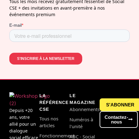
Tous les mois recevez gratuitement l’essentiel de Social
CSE + des invitations en avant-première à nos
événements premium
LA
LE
RÉFÉRENCE
MAGAZINE
S'ABONNER
Abonnements
CSE
Depuis +20
ans, votre
Contactez-
Tous nos
Numéros à
nous
allié pour un
articles
l'unité
dialogue
Fonctionnement
ABC - Social
social efficace