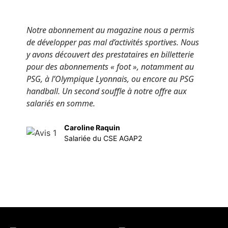
Notre abonnement au magazine nous a permis
N
de développer pas mal d’activités sportives. Nous
r
y avons découvert des prestataires en billetterie
O
pour des abonnements « foot », notamment au
o
PSG, à l’Olympique Lyonnais, ou encore au PSG
p
handball. Un second souffle à notre offre aux
p
salariés en somme.
p
v
Caroline Raquin
Salariée du CSE AGAP2