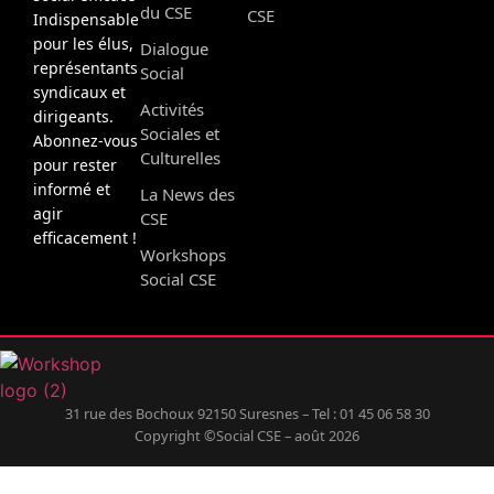
du CSE
CSE
Indispensable
pour les élus,
Dialogue
représentants
Social
syndicaux et
Activités
dirigeants.
Sociales et
Abonnez-vous
Culturelles
pour rester
informé et
La News des
agir
CSE
efficacement !
Workshops
Social CSE
31 rue des Bochoux 92150 Suresnes – Tel : 01 45 06 58 30
Copyright ©Social CSE – août 2026