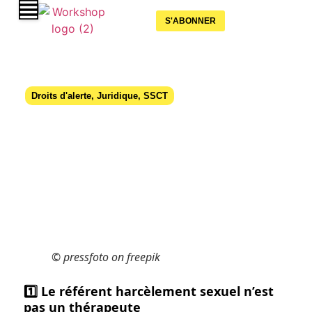
S'ABONNER
Droits d'alerte
,
Juridique
,
SSCT
Référent harcèlement sexuel au CSE
: 5 anecdotes
19 juin 2025
© pressfoto on freepik
1️⃣ Le référent harcèlement sexuel n’est
pas un thérapeute