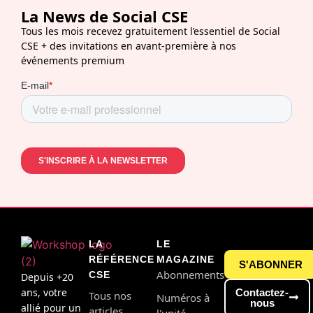
La News de Social CSE
Tous les mois recevez gratuitement l’essentiel de Social
CSE + des invitations en avant-première à nos
événements premium
LA
LE
RÉFÉRENCE
MAGAZINE
S'ABONNER
Abonnements
CSE
Depuis +20
ans, votre
Contactez-
Tous nos
Numéros à
nous
allié pour un
articles
l'unité