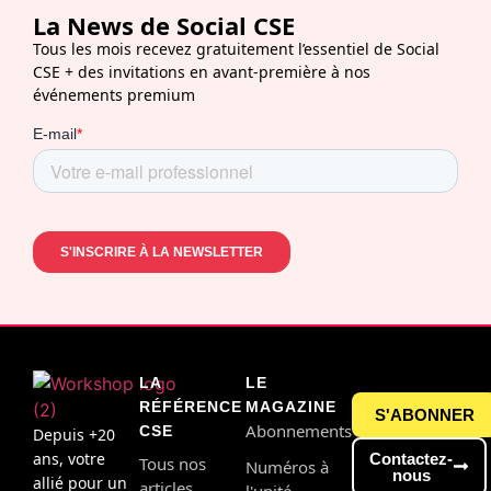
La News de Social CSE
Tous les mois recevez gratuitement l’essentiel de Social
CSE + des invitations en avant-première à nos
événements premium
LA
LE
RÉFÉRENCE
MAGAZINE
S'ABONNER
Abonnements
CSE
Depuis +20
ans, votre
Contactez-
Tous nos
Numéros à
nous
allié pour un
articles
l'unité