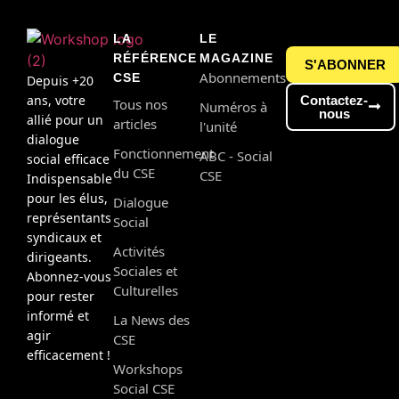
LA
LE
RÉFÉRENCE
MAGAZINE
S'ABONNER
Abonnements
CSE
Depuis +20
ans, votre
Contactez-
Tous nos
Numéros à
nous
allié pour un
articles
l'unité
dialogue
Fonctionnement
ABC - Social
social efficace
du CSE
CSE
Indispensable
pour les élus,
Dialogue
représentants
Social
syndicaux et
Activités
dirigeants.
Sociales et
Abonnez-vous
Culturelles
pour rester
informé et
La News des
agir
CSE
efficacement !
Workshops
Social CSE