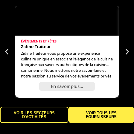
ÉVÉNEMENTS ET FÊTES
GEST
Zidine Traiteur
Con
Zidine Traiteur vous propose une expérience
Plus 
culinaire unique en associant l’élégance de la cuisine
entr
française aux saveurs authentiques de la cuisine
dizai
comorienne. Nous mettons notre savoir-faire et
Plusi
...
...
notre passion au service de vos événements privés
titr
et professionnels afin d’offrir à vos invités un
réel
En savoir plus...
moment gourmand, convivial et inoubliable.
acco
Mariages, anniversaires, baptêmes, réceptions
1989.
familiales ou événements […]
rédac
VOIR LES SECTEURS
VOIR TOUS LES
D'ACTIVITÉS
FOURNISSEURS