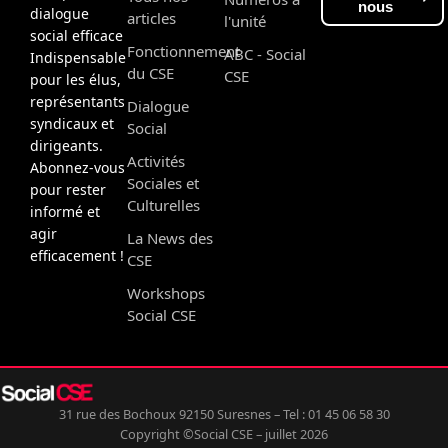
nous
dialogue
articles
l'unité
social efficace
Fonctionnement
ABC - Social
Indispensable
du CSE
CSE
pour les élus,
représentants
Dialogue
syndicaux et
Social
dirigeants.
Activités
Abonnez-vous
Sociales et
pour rester
Culturelles
informé et
agir
La News des
efficacement !
CSE
Workshops
Social CSE
31 rue des Bochoux 92150 Suresnes – Tel : 01 45 06 58 30
Copyright ©Social CSE – juillet 2026